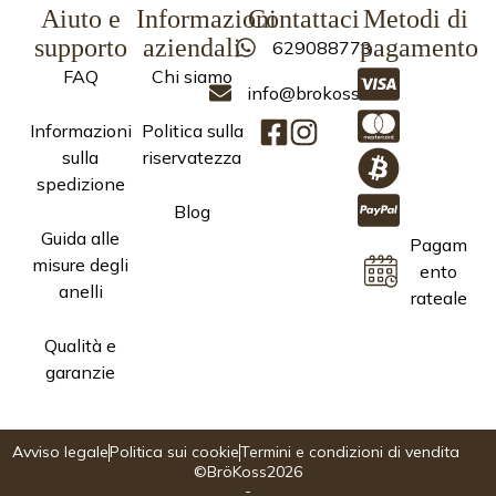
Aiuto e
Informazioni
Contattaci
Metodi di
supporto
aziendali
pagamento
629088773
FAQ
Chi siamo
info@brokoss.com
Informazioni
Politica sulla
sulla
riservatezza
spedizione
Blog
Guida alle
Pagam
misure degli
ento
anelli
rateale
Qualità e
garanzie
Avviso legale
Politica sui cookie
Termini e condizioni di vendita
©BröKoss2026
-