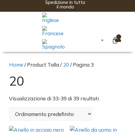
Spedizione in tutto
il mondo
0
Home – BröKoss
Anello fidanzamento
Home
/ Product Talla /
20
/ Pagina 3
20
Visualizzazione di 33-39 di 39 risultati