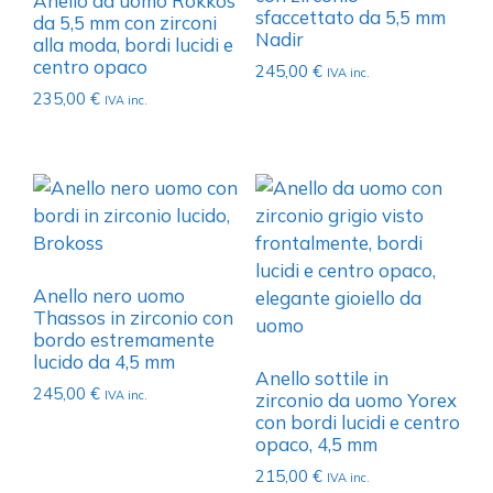
Anello da uomo Rokkos
sfaccettato da 5,5 mm
da 5,5 mm con zirconi
Nadir
alla moda, bordi lucidi e
centro opaco
245,00
€
IVA inc.
235,00
€
IVA inc.
Anello nero uomo
Thassos in zirconio con
bordo estremamente
lucido da 4,5 mm
Anello sottile in
245,00
€
IVA inc.
zirconio da uomo Yorex
con bordi lucidi e centro
opaco, 4,5 mm
215,00
€
IVA inc.