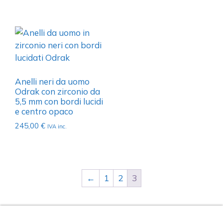
Anelli neri da uomo
Odrak con zirconio da
5,5 mm con bordi lucidi
e centro opaco
245,00
€
IVA inc.
←
1
2
3