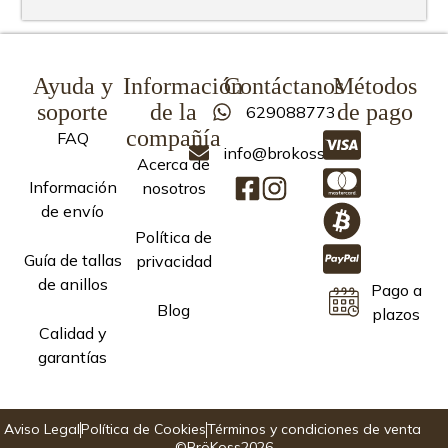
Ayuda y
Información
Contáctanos
Métodos
soporte
de la
de pago
629088773
compañía
FAQ
info@brokoss.com
Acerca de
Información
nosotros
de envío
Política de
Guía de tallas
privacidad
de anillos
Pago a
Blog
plazos
Calidad y
garantías
Aviso Legal
Política de Cookies
Términos y condiciones de venta
©BröKoss2026