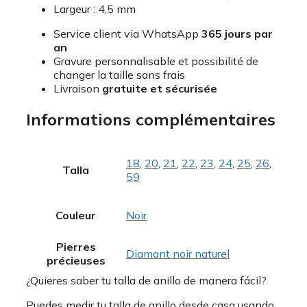
Largeur : 4,5 mm
Service client via WhatsApp
365 jours par
an
Gravure personnalisable et possibilité de
changer la taille sans frais
Livraison
gratuite et sécurisée
Informations complémentaires
18
,
20
,
21
,
22
,
23
,
24
,
25
,
26
,
Talla
59
Couleur
Noir
Pierres
Diamant noir naturel
précieuses
¿Quieres saber tu talla de anillo de manera fácil?
Puedes medir tu talla de anillo desde casa usando