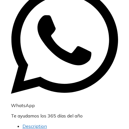
serti
dans
un
zirconium
noir
WhatsApp
Te ayudamos los 365 días del año
Description