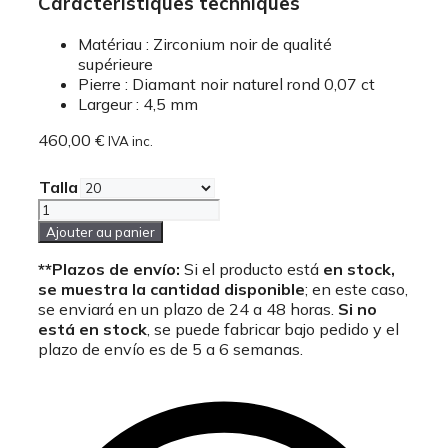
Caractéristiques techniques
Matériau : Zirconium noir de qualité
supérieure
Pierre : Diamant noir naturel rond 0,07 ct
Largeur : 4,5 mm
460,00
€
IVA inc.
Talla
quantité
de
Ajouter au panier
Bague
de
**Plazos de envío:
Si el producto está
en stock,
fiancaille
se muestra la cantidad disponible
; en este caso,
pour
se enviará en un plazo de 24 a 48 horas.
Si no
homme
está en stock
, se puede fabricar bajo pedido y el
avec
plazo de envío es de 5 a 6 semanas.
un
diamant
noir
rond
naturel