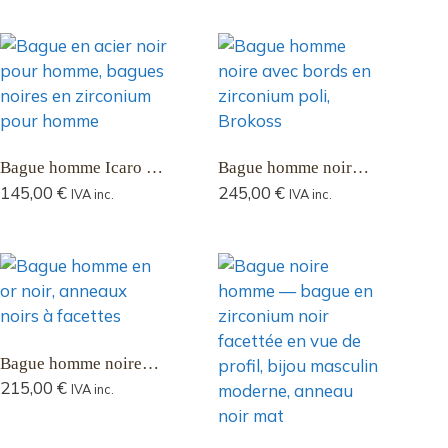
bords polis et centre
mat
Bague homme Icaro 5
Bague homme noir
mm en acier et
Thassos en zirconium
145,00
€
245,00
€
IVA inc.
IVA inc.
zirconium noir
noir avec bord
extrêmement poli 4,5
mm
Bague homme noire
avec zirconium facetté
215,00
€
IVA inc.
de 4,5 mm Nerio