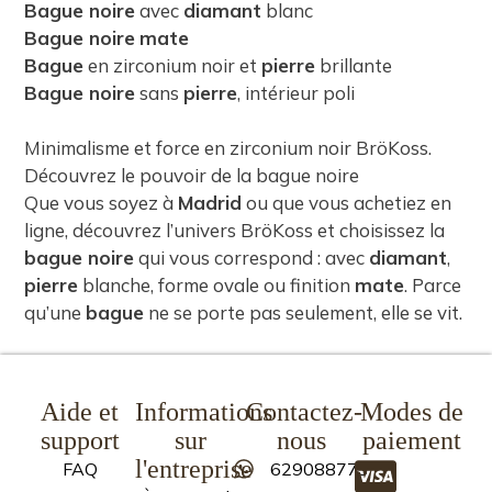
Bague noire
avec
diamant
blanc
Bague noire
mate
Bague
en zirconium noir et
pierre
brillante
Bague noire
sans
pierre
, intérieur poli
Minimalisme et force en zirconium noir BröKoss.
Découvrez le pouvoir de la bague noire
Que vous soyez à
Madrid
ou que vous achetiez en
ligne, découvrez l’univers BröKoss et choisissez la
bague noire
qui vous correspond : avec
diamant
,
pierre
blanche, forme ovale ou finition
mate
. Parce
qu’une
bague
ne se porte pas seulement, elle se vit.
Aide et
Informations
Contactez-
Modes de
support
sur
nous
paiement
l'entreprise
FAQ
629088773