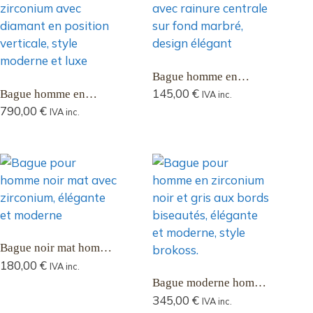
Bague homme en
zirconium noir avec
145,00
€
Bague homme en
IVA inc.
ligne centrale Vortex
diamant blanc avec
790,00
€
IVA inc.
de 4,5 mm
zirconium gris et noir
et un diamant taille
brillant de 0,06 ct Lab
Grown Alisios
Bague noir mat homme
avec zirconium texturé
180,00
€
IVA inc.
vertical, 4 mm, Norak
Bague moderne homme
en zirconium noir et
345,00
€
IVA inc.
gris avec bords