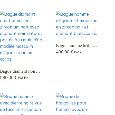
biseautés
Bague homme brillant,
en zirconio noir de
490,00
€
IVA inc.
synthèse aux bords
finement polis
Bague diamant noir
homme en zirconium
580,00
€
IVA inc.
noir avec diamant noir
naturel – Anneau large
aux bords biseautés