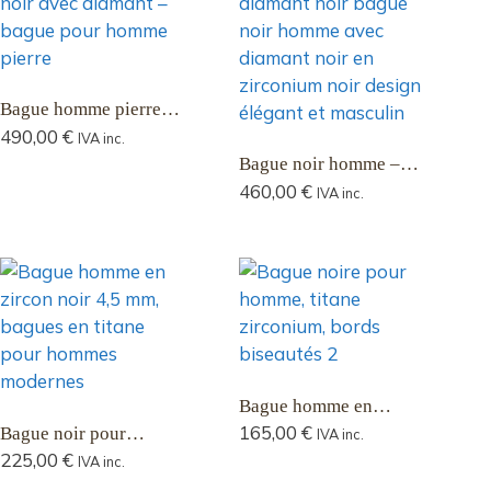
Bague homme pierre
noire avec diamant
490,00
€
IVA inc.
noir naturel – Bague
Bague noir homme –
pour homme pierre en
Bague homme pierre
460,00
€
IVA inc.
zirconium noir poli
noire avec diamant
noir naturel en
zirconium noir
biseauté
Bague homme en
zirconium noir avec
165,00
€
Bague noir pour
IVA inc.
bords biseautés 5 mm
homme Nautron 4,5
225,00
€
IVA inc.
mm en zirconium avec