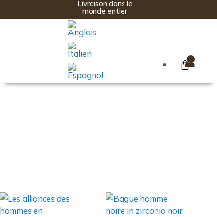
Livraison dans le
monde entier
0
Bagues pour hommes
Bagues de fiançailles
Bague noir homme