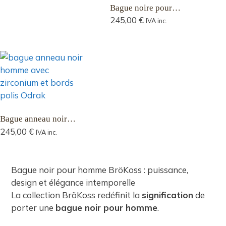
Bague noire pour
homme avec zirconium
245,00
€
IVA inc.
facetté Nadir 5,5 mm
Bague anneau noir
homme Odrak avec
245,00
€
IVA inc.
bords polis et centre
mat en zircone de 5,5
mm
Bague noir pour homme BröKoss : puissance,
design et élégance intemporelle
La collection BröKoss redéfinit la
signification
de
porter une
bague noir pour homme
.