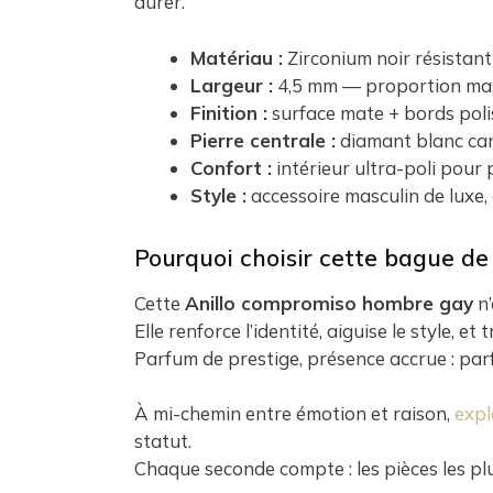
durer.
Matériau :
Zirconium noir résistant
Largeur :
4,5 mm — proportion masc
Finition :
surface mate + bords poli
Pierre centrale :
diamant blanc carr
Confort :
intérieur ultra-poli pour
Style :
accessoire masculin de luxe
Pourquoi choisir cette bague de
Cette
Anillo compromiso hombre gay
n’
Elle renforce l’identité, aiguise le style,
Parfum de prestige, présence accrue : parf
À mi-chemin entre émotion et raison,
expl
statut.
Chaque seconde compte : les pièces les plu