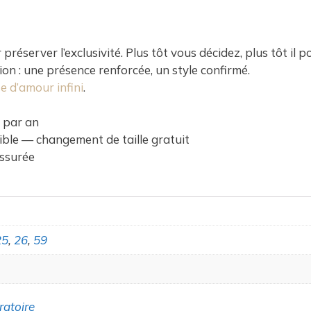
réserver l’exclusivité. Plus tôt vous décidez, plus tôt il p
ion : une présence renforcée, un style confirmé.
 d’amour infini
.
 par an
ble — changement de taille gratuit
assurée
25
,
26
,
59
ratoire