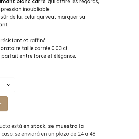
amant blanc carré
, qui attire les regards,
impression inoubliable.
ûr de lui, celui qui veut marquer sa
ant.
résistant et raffiné.
atoire taille carrée 0,03 ct.
parfait entre force et élégance.
r
ducto está
en stock, se muestra la
e caso, se enviará en un plazo de 24 a 48