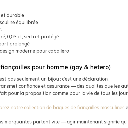
 et durable
uline équilibrée
s
é, 0,03 ct, serti et protégé
 port prolongé
, design moderne pour caballero
 fiançailles pour homme (gay & hetero)
est pas seulement un bijou : c’est une déclaration.
 et transmet confiance et assurance — des qualités que les 
ait pour la proposition comme pour la vie de tous les jour
orez notre collection de bagues de fiançailles masculines
e
s marquantes partent vite — agir maintenant signifie qu’il