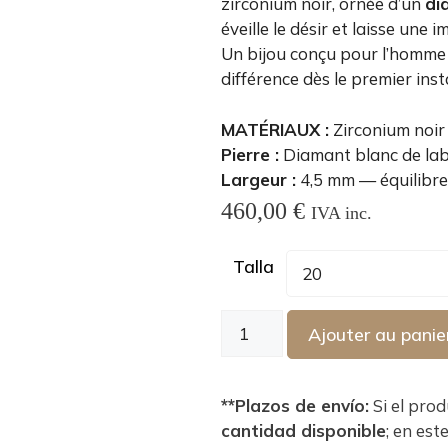
zirconium noir, ornée d’un
di
éveille le désir et laisse une 
Un bijou conçu pour l’homme s
différence dès le premier inst
MATÉRIAUX :
Zirconium noir 
Pierre :
Diamant blanc de labor
Largeur :
4,5 mm — équilibre 
460,00
€
IVA inc.
Talla
Ajouter au panie
**Plazos de envío:
Si el pro
cantidad disponible
; en est