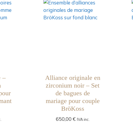
e –
Alliance originale en
n
zirconium noir – Set
pour
de bagues de
amant
mariage pour couple
BröKoss
650,00
€
.
IVA inc.