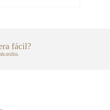
era fácil?
de anillos
.