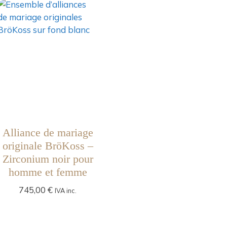
Alliance de mariage
originale BröKoss –
Zirconium noir pour
homme et femme
745,00
€
IVA inc.