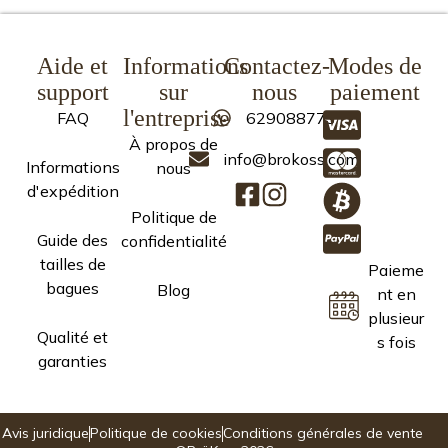
Aide et
Informations
Contactez-
Modes de
support
sur
nous
paiement
l'entreprise
FAQ
629088773
À propos de
info@brokoss.com
Informations
nous
d'expédition
Politique de
Guide des
confidentialité
tailles de
Paieme
bagues
Blog
nt en
plusieur
Qualité et
s fois
garanties
Avis juridique
Politique de cookies
Conditions générales de vente