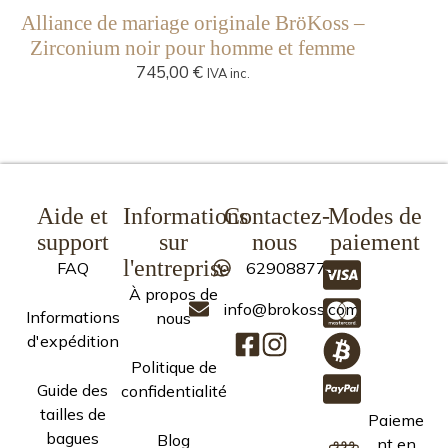
Alliance de mariage originale BröKoss –
Zirconium noir pour homme et femme
745,00
€
IVA inc.
Aide et
Informations
Contactez-
Modes de
support
sur
nous
paiement
l'entreprise
FAQ
629088773
À propos de
info@brokoss.com
Informations
nous
d'expédition
Politique de
Guide des
confidentialité
tailles de
Paieme
bagues
Blog
nt en