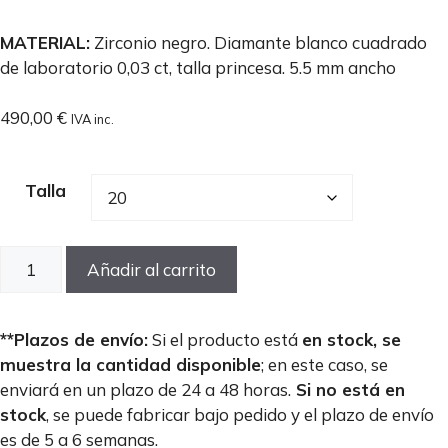
MATERIAL:
Zirconio negro. Diamante blanco cuadrado
de laboratorio 0,03 ct, talla princesa. 5.5 mm ancho
490,00
€
IVA inc.
Talla
Anillo
Añadir al carrito
brillante
hombre
blanco
**Plazos de envío:
Si el producto está
en stock, se
cuadrado
muestra la cantidad disponible
; en este caso, se
de
enviará en un plazo de 24 a 48 horas.
Si no está en
laboratorio
stock
, se puede fabricar bajo pedido y el plazo de envío
en
es de 5 a 6 semanas.