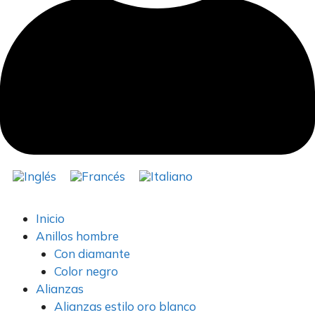
Inicio
Anillos hombre
Con diamante
Color negro
Alianzas
Alianzas estilo oro blanco