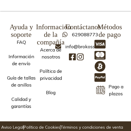
Ayuda y
Información
Contáctanos
Métodos
soporte
de la
de pago
629088773
compañía
FAQ
info@brokoss.com
Acerca de
Información
nosotros
de envío
Política de
Guía de tallas
privacidad
de anillos
Pago a
Blog
plazos
Calidad y
garantías
Aviso Legal
Política de Cookies
Términos y condiciones de venta